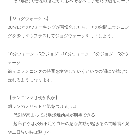
・ その姿勢で息を吐きながらおへそをへこませた状態をキープ
【ジョグウォークへ】
30分ほどのウォーキングが習慣化したら、その合間にランニン
グを少しずつプラスしてジョグウォークをしましょう。
10分ウォーク→5分ジョグ→10分ウォーク→5分ジョグ→5分ウ
ォーク
徐々にランニングの時間を増やしていくといつの間にか続けて
走れるようになります。
【ランニングは朝か夜か】
朝ランのメリットと気をつける点は
・ 代謝が高まって脂肪燃焼効果が期待できる
・ 起床すぐは水分不足や血圧の急な変動が起きるので睡眠不足
や二日酔い時は避ける