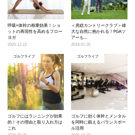
呼吸×体幹の相乗効果！ショ
＜房総カントリークラブ＞雄
ットの再現性を高めるフロー
大な自然に抱かれる！PGAツ
ヨガ
アーも...
2025.12.22
2018.01.25
ゴルフライフ
ゴルフライフ
ゴルフにはランニングが効果
ゴルフに効く体幹とメンタル
的！その理由と取り入れ方は
を同時に鍛えるバランスボー
これ
ル活用