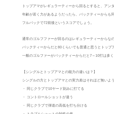
トップアマがレギュラーティーから回るとすると、アン
年齢が若く力があるようだったら、バックティーからも
フルバックで72前後というスコアでしょう。
通常のゴルフファーが回るのはレギュラーティーからな
バックティーからだと80くらいでも普通と思うとトップ
一般のゴルファーがバックティーからだと7～10打は多
【シングルとトップアマとの能力の違いは？】
シングルの方とトップアマとの実力差はそれほど無いよ
・ 同じクラブで10ヤード刻みに打てる
・ コントロールショットが違う
・ 同じクラブで弾道の高低を打ち分ける
・ トラブルショットの対処の差