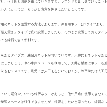
すし、何十回と回数を重ねていきますと、ラウンドと合わせてけっこう
たい人にとっては、もう少し出費を押さえたいところです。
習用のネットを設置する方法があります。練習用ネットは2タイプあり、
「据え置き」タイプは庭に設置しましたら、そのまま設置しておくタイ
つでも練習できて便利です。
さもあるタイプの、練習用ネットが向いています。天井にもネットがあ
うにしましょう。車の車庫スペースを利用して、天井と横面にネットを
方法もおススメです。足元には人工芝をひいておくか、練習時だけ人工
っている場合や、いつも練習ネットがあると、他の用途に使用できなく
な練習スペースは確保できませんが、練習をしたいと思ったら、練習ネ