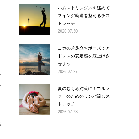
ハムストリングスを緩めて
スイング軌道を整える夜ス
トレッチ
。
2026.07.30
ヨガの片足立ちポーズでア
ドレスの安定感を底上げさ
せよう
2026.07.27
ホ
意
夏のむくみ対策に！ゴルフ
ァーのためのリンパ流しス
トレッチ
2026.07.23
さ
長