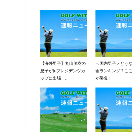
【海外男子】丸山茂樹の
＜国内男子＞どう
息子がJr.プレジデンツカ
金ランキング？こ
ップに出場！...
が勝負！