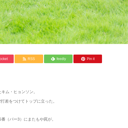
ocket
RSS
feedly
Pin it
たキム・ヒョンソン。
に2打差をつけてトップに立った。
6番（パー3）にまたもや罠が。