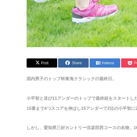
Post
Share
Hatena
P
国内男子のトップ杯東海クラシックの最終日。
小平智と並び11アンダーのトップで最終組をスタートし
15番まで4つスコアを伸ばし15アンダーで2位の小平智
しかし、愛知県三好カントリー倶楽部西コースの名物、1