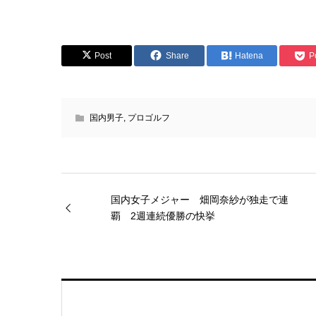
Post
Share
Hatena
P
国内男子
,
プロゴルフ
国内女子メジャー 畑岡奈紗が独走で連
覇 2週連続優勝の快挙