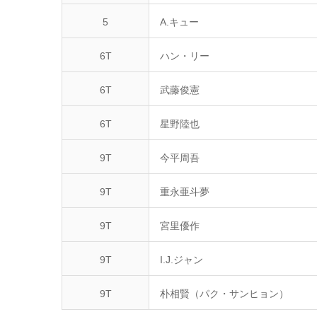
5
A.キュー
6T
ハン・リー
6T
武藤俊憲
6T
星野陸也
9T
今平周吾
9T
重永亜斗夢
9T
宮里優作
9T
I.J.ジャン
9T
朴相賢（パク・サンヒョン）