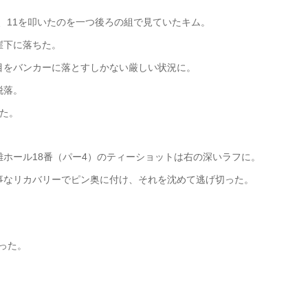
、11を叩いたのを一つ後ろの組で見ていたキム。
崖下に落ちた。
目をバンカーに落とすしかない厳しい状況に。
脱落。
った。
難ホール18番（パー4）のティーショットは右の深いラフに。
事なリカバリーでピン奥に付け、それを沈めて逃げ切った。
った。