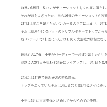
前日の3日目、S.ハンがティーショットを左の崖に落とし
それが頭をよぎったか、自ら16番のティーショットが左
2打目は崖こそ越えたがバンカー奥のラフに止まり、3打
キムは結局4オン2パットのトリプルボギーでトップから
残り2ホールで1打差に5人がひしめく大混戦の様相にな
最終組の17番、小平がバーディーで一歩抜け出したが、
池越えの2打目を狙わず冷静にレイアップし、3打目を見
2位には1打差で最近好調の時松隆光。
トップを走っていたキムは片山晋呉と並び3位タイに終わ
小平は3月に古閑美保と結婚してから初めての優勝。