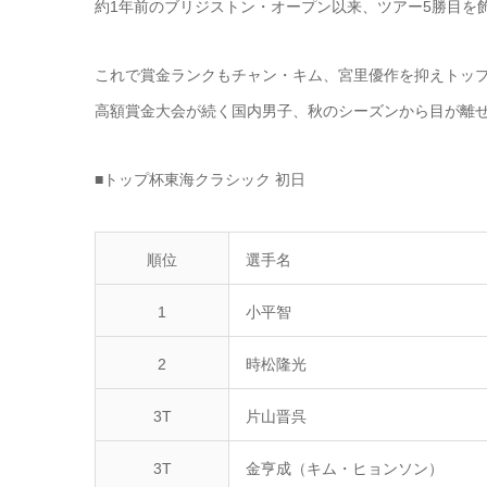
約1年前のブリジストン・オープン以来、ツアー5勝目を
これで賞金ランクもチャン・キム、宮里優作を抑えトッ
高額賞金大会が続く国内男子、秋のシーズンから目が離
■トップ杯東海クラシック 初日
順位
選手名
1
小平智
2
時松隆光
3T
片山晋呉
3T
金亨成（キム・ヒョンソン）