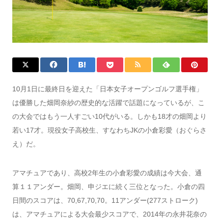
10月1日に最終日を迎えた「日本女子オープンゴルフ選手権」
は優勝した畑岡奈紗の歴史的な活躍で話題になっているが、こ
の大会ではもう一人すごい10代がいる。しかも18才の畑岡より
若い17才。現役女子高校生、すなわちJKの小倉彩愛（おぐらさ
え）だ。
アマチュアであり、高校2年生の小倉彩愛の成績は今大会、通
算１１アンダー。畑岡、申ジエに続く三位となった。小倉の四
日間のスコアは、70,67,70,70。11アンダー(277ストローク)
は、アマチュアによる大会最少スコアで、2014年の永井花奈の