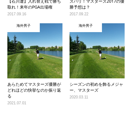
【石川遼】入れ替え戦で勝ち
ズバリ！マスターズ2017の優
取れ！来年のPGA出場権
勝予想は？
2017.09.16
2017.09.22
海外男子
海外男子
あらためてマスターズ優勝が
シーズンの初めを飾るメジャ
どれほどの快挙なのか振り返
ー、マスターズ
る
2020.03.11
2021.07.01