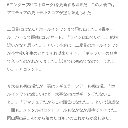
6アンダー(282ストローク)を更新する結果だ。この大会では、
アマチュアの史上最小スコアが塗り替えられた。
二日目にはなんとホールインワンまで飛び出した。4番ホー
ル、パー３で距離は157ヤード。「ラインは出ていたし、結構
近いかなと思った。」という小倉は、二度目のホールインワン
が小学校6年生のときでそれ以来だそう。「ギャラリーの歓声
で入ったのがわかりました。試合では初めてなので、うれし
い。」とコメント。
今大会も初出場だが、実はレギュラーツアーも初出場。「ホー
ルインワンは嬉しいけど、大事なのはボギーを打たないこ
と。」「アマチュアだからこの順位になれた。」という謙虚な
一面も。メンタルのコントロールもなかなか期待できそうだ。
岡山県出身。4才から始めたゴルフのこれからが楽しみだ。