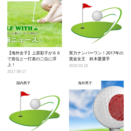
【海外女子】上原彩子が６６
実力ナンバーワン！2017年の
で首位と一打差の二位に浮
賞金女王 鈴木愛選手
上！
2018.03.18
2017.09.17
国内男子
海外男子