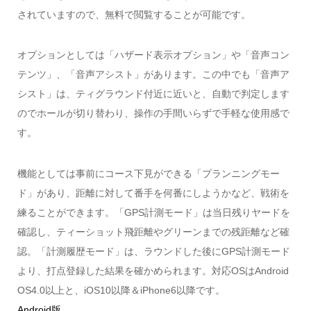
されていますので、無料で閲覧することが可能です。
オプションとしては「ハザード表示オプション」や「音声コン
テンツ」、「音声アシスト」があります。この中でも「音声ア
シスト」は、ティグラウンド付近に近いと、自動で判定します
のでホールが切り替わり、操作の手間いらずで手軽な使用感で
す。
機能としては事前にコース下見ができる「プランニングモー
ド」があり、距離に対して番手を何番にしようかなど、戦術を
練ることができます。「GPS計測モード」は当日残りヤードを
確認し、ティーショット飛距離やグリーンまでの残距離など確
認。「計測履歴モード」は、ラウンドした後にGPS計測モード
より、打点登録した結果を確かめられます。対応OSはAndroid
OS4.0以上と、iOS10以降＆iPhone6以降です。
Android版