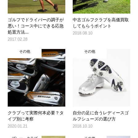
ゴルフでドライバーの調子が
中古ゴルフクラブを高価買取
悪い！コース中にできる応急
してもらうポイント
処置方法...
2018.08.10
2017.02.28
その他
その他
クラブって実際何本必要？タ
自分の足に合うレディースゴ
イプ別に考察
ルフシューズの選び方
2020.01.21
2018.10.10