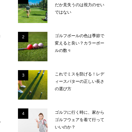
だか見失うのは視力のせい
ではない
ゴルフボールの色は季節で
コ
2
変えると良い？カラーボー
ルの数々
これでミスを防げる！レデ
！
3
ィースパターの正しい長さ
の選び方
ゴルフに行く時に、家から
4
ゴルフウェアを着て行って
い
いいのか？