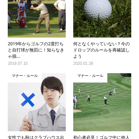
2019年からゴルフの2度打ち
何となくやっていない？今の
と自打球が無罰に！知らなき
ドロップのルールを再確認し
ゃ損...
よう
2019.07.10
2020.01.28
マナー・ルール
マナー・ルール
女性でも秋はクラブハウス出
初心者必見！ゴルフ中に他人