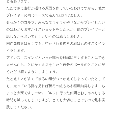
ともあります。
ただでさえ進行が遅れる原因を作っているわけですから、他の
プレイヤーの同じペースで進んではいけません。
せっかくのゴルフ、みんなでワイワイやりながらプレイしたい
のはわかりますがミスショットをした人が、他のプレイヤーと
話しながら歩いて行くというのは感心しません。
同伴競技者は良くても、待たされる後ろの組はものすごくイラ
イラします。
アドレス、スイングといった部分を極端に早くすることはでき
ませんから、とにかくミスをしたら自分のボールのとことに早
くたどり着くようにしましょう。
たとえミスが多くて後ろの組がつっかえてしまっていたとして
も、走っている姿を見れば後ろの組もある程度納得します。ち
ょっと大変ですし一緒にゴルフに行った仲間とおしゃべりする
時間も減ってしまいますが、とても大切なことですので是非実
践してください。