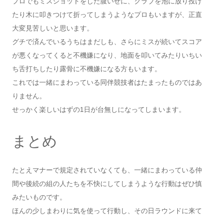
プロでもミスショットをした腹いせに、クラブを池に放り投げ
たり木に叩きつけて折ってしまうようなプロもいますが、正直
大変見苦しいと思います。
グチで済んでいるうちはまだしも、さらにミスが続いてスコア
が悪くなってくると不機嫌になり、地面を叩いてみたりいちい
ち舌打ちしたり露骨に不機嫌になる方もいます。
これでは一緒にまわっている同伴競技者はたまったものではあ
りません。
せっかく楽しいはずの1日が台無しになってしまいます。
まとめ
たとえマナーで規定されていなくても、一緒にまわっている仲
間や後続の組の人たちを不快にしてしまうような行動はぜひ慎
みたいものです。
ほんの少しまわりに気を使って行動し、その日ラウンドに来て