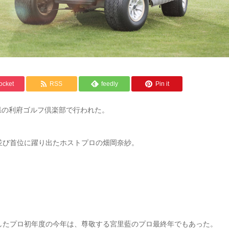
ocket
RSS
feedly
Pin it
県の利府ゴルフ倶楽部で行われた。
並び首位に躍り出たホストプロの畑岡奈紗。
したプロ初年度の今年は、尊敬する宮里藍のプロ最終年でもあった。