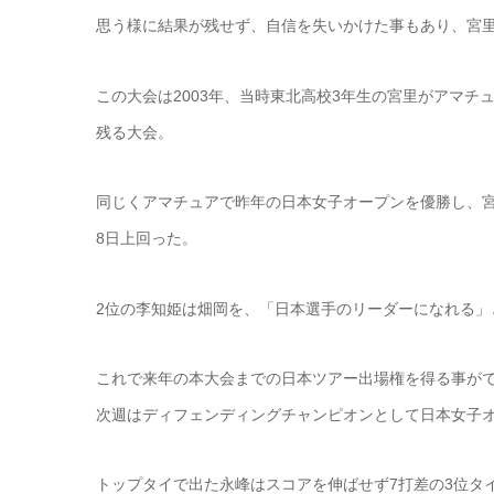
思う様に結果が残せず、自信を失いかけた事もあり、宮
この大会は2003年、当時東北高校3年生の宮里がアマ
残る大会。
同じくアマチュアで昨年の日本女子オープンを優勝し、宮
8日上回った。
2位の李知姫は畑岡を、「日本選手のリーダーになれる」
これで来年の本大会までの日本ツアー出場権を得る事が
次週はディフェンディングチャンピオンとして日本女子
トップタイで出た永峰はスコアを伸ばせず7打差の3位タ