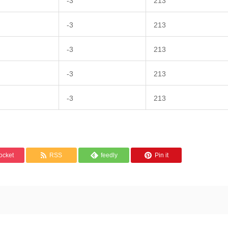
-3
213
-3
213
-3
213
-3
213
-3
213
ocket
RSS
feedly
Pin it