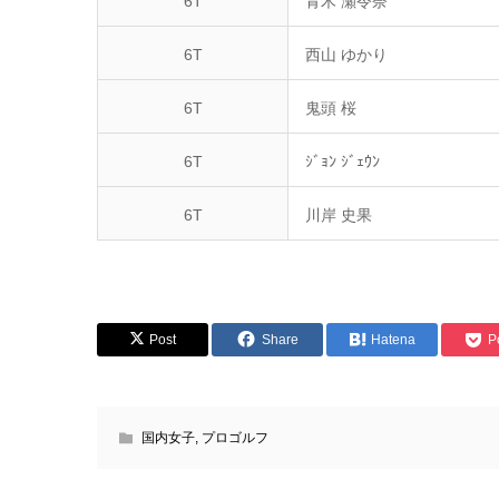
6T
青木 瀬令奈
6T
西山 ゆかり
6T
鬼頭 桜
6T
ｼﾞｮﾝ ｼﾞｪｳﾝ
6T
川岸 史果
Post
Share
Hatena
P
国内女子
,
プロゴルフ