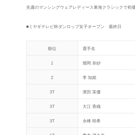
先週のマンシングウェアレディース東海クラシックで初優
■ミヤギテレビ杯ダンロップ女子オープン 最終日
順位
選手名
1
畑岡 奈紗
2
李 知姫
3T
濱田 茉優
3T
大江 香織
3T
永峰 咲希