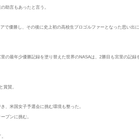
里の助言もあったと言う。
チュアで優勝し、その後に史上初の高校生プロゴルファーとなった思い出
里の最年少優勝記録を塗り替えた世界のNASAは、2勝目も宮里の記録
と賞賛。
でき、米国女子予選会に挑む環境も整った。
オープンに挑む。
イ。