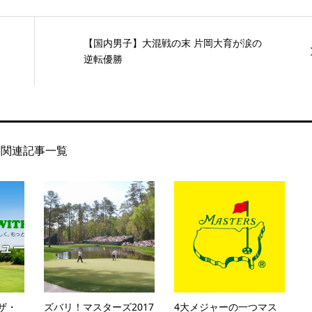
【国内男子】大混戦の末 片岡大育が涙の
逆転優勝
関連記事一覧
 ザ・
ズバリ！マスターズ2017
4大メジャーの一つマス