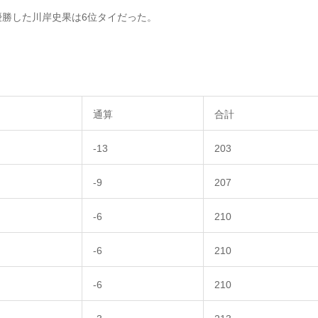
勝した川岸史果は6位タイだった。
通算
合計
-13
203
-9
207
-6
210
-6
210
-6
210