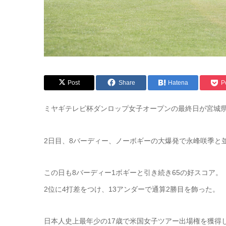
Post
Share
Hatena
P
ミヤギテレビ杯ダンロップ女子オープンの最終日が宮城
2日目、8バーディー、ノーボギーの大爆発で永峰咲季と
この日も8バーディー1ボギーと引き続き65の好スコア。
2位に4打差をつけ、13アンダーで通算2勝目を飾った。
日本人史上最年少の17歳で米国女子ツアー出場権を獲得