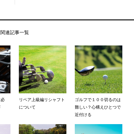
関連記事一覧
本必
リペア上級編リシャフト
ゴルフで１００切るのは
察
について
難しい？心構えひとつで
近付ける