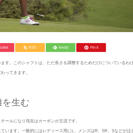
ocket
RSS
feedly
Pin it
います。このシャフトは、ただ長さを調整するためだけについているわ
変わってきます。
離を生む
スチールになり現在はカーボンが主流です。
ています。一般的にはレディース用にL、メンズはR、SR、Sなどがほ