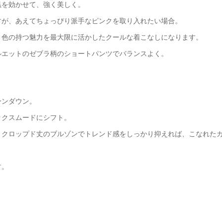
黒を効かせて、強く美しく。
すが、あえてちょっぴり派手なピンクを取り入れたい場合。
、色の持つ魅力を最大限に活かしたクールな着こなしになります。
ルエットのゼブラ柄のショートパンツでバランスよく。
ーンダウン。
ックスムードにシフト。
、クロップド丈のブルゾンでトレンド感をしっかり抑えれば、こなれた
す。